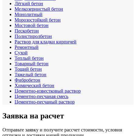
Лёгкий бетон
Мелкозернистый бетон
Монолитный
Морозостойкий бетон
Мостовой бетон
Пескобетон
Полистиролбетон
Раствор для кладки кирпичей
Ремонтный
Сухой
Теплый бетон
Товарный бетон
Тощий бетон
Тяжелый бетон
Фибробетон
Химический бетон
Цементно-известковый раствор
Цементно-песчаная смесь
Цементно-песчаный раствор
Заявка на расчет
Отправьте заявку и получите рассчет стоимости, условия
отгрузки и доставки нашей продукции