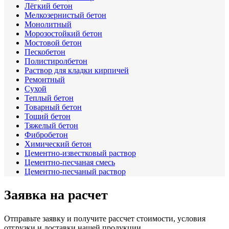
Лёгкий бетон
Мелкозернистый бетон
Монолитный
Морозостойкий бетон
Мостовой бетон
Пескобетон
Полистиролбетон
Раствор для кладки кирпичей
Ремонтный
Сухой
Теплый бетон
Товарный бетон
Тощий бетон
Тяжелый бетон
Фибробетон
Химический бетон
Цементно-известковый раствор
Цементно-песчаная смесь
Цементно-песчаный раствор
Заявка на расчет
Отправьте заявку и получите рассчет стоимости, условия
отгрузки и доставки нашей продукции